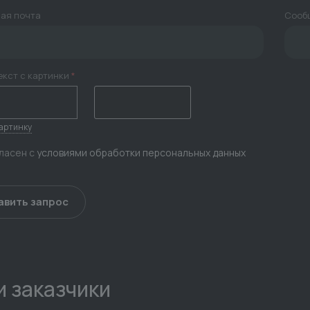
ая почта
Сооб
екст с картинки
*
артинку
гласен с
условиями обработки персональных данных
 заказчики