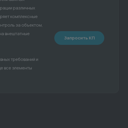
грации различных
дряет комплексные
нтроль за объектом,
на внештатные
Запросить КП
вных требований и
де все элементы