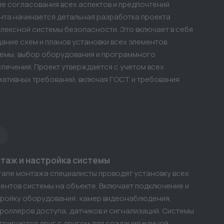
е согласования всех аспектов и предпочтений
нта начинается детальная разработка проекта
лексной системы безопасности. Это включает в себя
ание схем и планов установки всех элементов
емы, выбор оборудования и программного
печения. Проект утверждается с учетом всех
ативных требований, включая ГОСТ и требования
.
таж и настройка системы
тапе монтажа специалисты проводят установку всех
ентов системы на объекте. Включает подключение и
ройку оборудования: камер видеонаблюдения,
роллеров доступа, датчиков и сигнализаций. Системы
грируются друг с другом для создания единой