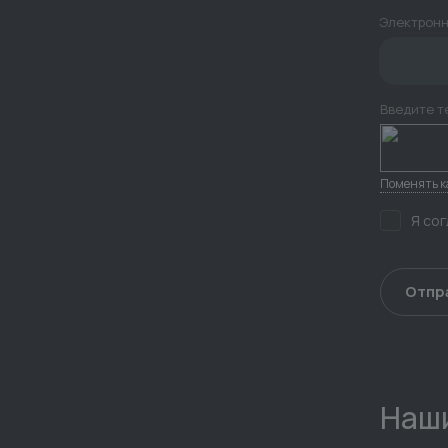
Электронн
Введите т
Поменять к
Я со
Наши