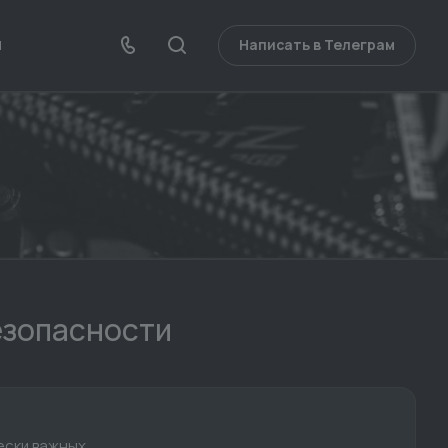
Написать в Телеграм
И
езопасности
ески важных