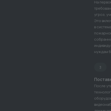
На перво
требован
угроз, у
Это вклю
в систем
пожарной
собранн
индивиду
нуждам б
3
Постав
После ут
технолог
оборудов
видеонаб
движения