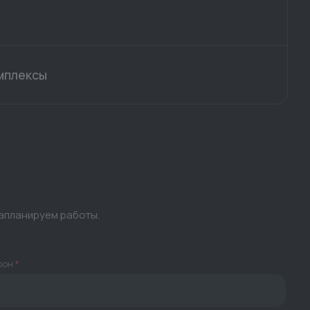
мплексы
запланируем работы.
фон
*