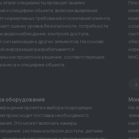
м этапе специалисты проводят анализ
Посл
ий и специфики объекта, включая выявление
клие
чет нормативных требований и пожеланий клиента.
комп
чает оценку уровня безопасности, потребности
созд
ах видеонаблюдения, контроля доступа,
сист
 сигнализации и других элементов. На основе
обес
ой информации разрабатывается
норм
альное проектное решение, соответствующее
МЧС
изнеса и специфике объекта.
4
ка оборудования
Мон
верждения проекта и выбора подходящих
На э
ий происходит поставка необходимого
элем
ания. Это может включать камеры
наст
людения, системы контроля доступа, датчики
конт
, пожарные сигнализации и другие компоненты.
инте