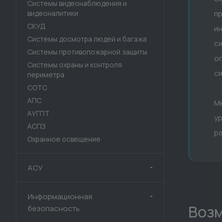
Системы видеонаблюдения и
видеоналитики
п
СКУД
и
Системы досмотра людей и багажа
си
Системы противопожарной защиты
оп
Системы охраны и контроля
си
периметра
СОТС
АПС
Мы
АУГПТ
ур
АСПЗ
ра
Охранное освещение
АСУ
Информационная
Возм
безопасность